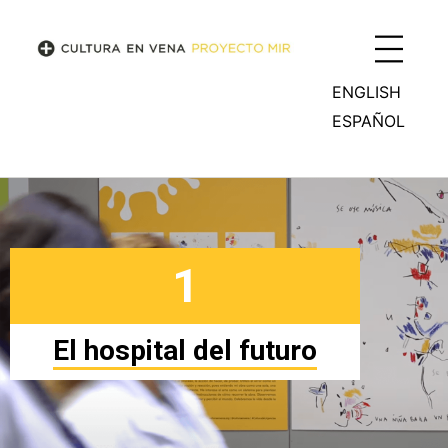
ENGLISH
ESPAÑOL
1
El hospital del futuro