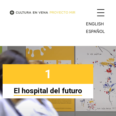
ENGLISH
ESPAÑOL
1
El hospital del futuro